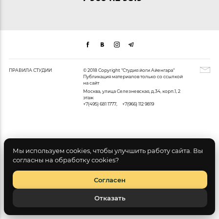
ПРАВИЛА СТУДИИ
© 2018 Copyright "Студия йоги Айенгара"
Публикация материалов только со ссылкой
на сайт
Москва, улица Селезневская, д.34, корп.1, 2
этаж
+7(495) 681 1777
,
+7(966) 112 9819
Мы используем cookies, чтобы улучшить работу сайта. Вы
согласны на обработку cookies?
Согласен
Отказать