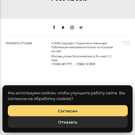
ПРАВИЛА СТУДИИ
© 2018 Copyright "Студия йоги Айенгара"
Публикация материалов только со ссылкой
на сайт
Москва, улица Селезневская, д.34, корп.1, 2
этаж
+7(495) 681 1777
,
+7(966) 112 9819
Мы используем cookies, чтобы улучшить работу сайта. Вы
согласны на обработку cookies?
Согласен
Отказать