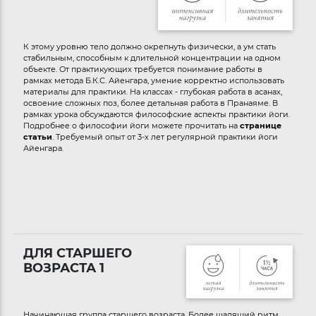
К этому уровню тело должно окрепнуть физически, а ум стать
стабильным, способным к длительной концентрации на одном
объекте. От практикующих требуется понимание работы в
рамках метода Б.К.С. Айенгара, умение корректно использовать
материалы для практики. На классах - глубокая работа в асанах,
освоение сложных поз, более детальная работа в Пранаяме. В
рамках урока обсуждаются философские аспекты практики йоги.
Подробнее о философии йоги можете прочитать на
странице
статьи
. Требуемый опыт от 3-х лет регулярной практики йоги
Айенгара.
ДЛЯ СТАРШЕГО
ВОЗРАСТА 1
Начинающая группа старшего возраста. Более щадящий ритм