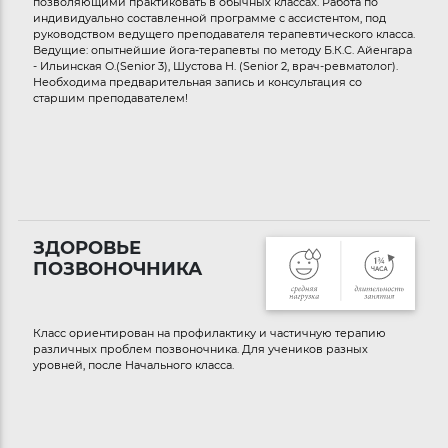
позволяющими практиковать в обычных классах. Работа по
индивидуально составленной программе с ассистентом, под
руководством ведущего преподавателя терапевтического класса.
Ведущие: опытнейшие йога-терапевты по методу Б.К.С. Айенгара
- Ильинская О.(Senior 3), Шустова Н. (Senior 2, врач-ревматолог).
Необходима предварительная запись и консультация со
старшим преподавателем!
ЗДОРОВЬЕ
ПОЗВОНОЧНИКА
Класс ориентирован на профилактику и частичную терапию
различных проблем позвоночника. Для учеников разных
уровней, после Начального класса.