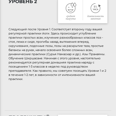
УРОВЕНЬ 2
Cледующий после Уровня 1. Соответстует второму году вашей
регулярной практики йоги. Здесь происходит углубление
практики простых асан, изучение разнообразных классов поз -
стоя, лежа и сидя, прогибы назад, вытяжения вперед,
скручивания, лодочные позы, позы на раскрытие таза, простые
балансы на руках, начало освоения более сложных асан,
динамические практики (Сурья Намаскар и др.). Азы Пранаямы.
Обучение Ширшасане. Начиная с этого уровня, настоятельно
рекомендуется регулярная домашняя практика наряду с
посещением 1-3 классов в неделю под руководством
преподавателя. Как правило, мы советуем посещать Уровни 1 и 2
в течение 1-2 лет, в зависимости от интенсивности вашей
практики.