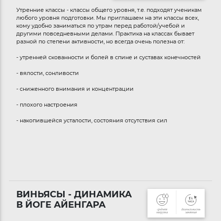
Утренние классы - классы общего уровня, т.е. подходят ученикам
любого уровня подготовки. Мы приглашаем на эти классы всех,
кому удобно заниматься по утрам перед работой/учебой и
другими повседневными делами. Практика на классах бывает
разной по степени активности, но всегда очень полезна от:
- утренней скованности и болей в спине и суставах конечностей
- вялости, сонливости
- сниженного внимания и концентрации
- плохого настроения
- накопившейся усталости, состояния отсутствия сил
ВИНЬЯСЫ - ДИНАМИКА
В ЙОГЕ АЙЕНГАРА